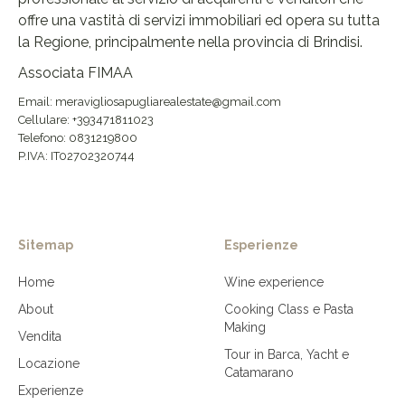
offre una vastità di servizi immobiliari ed opera su tutta
la Regione, principalmente nella provincia di Brindisi.
Associata FIMAA
Email: meravigliosapugliarealestate@gmail.com
Cellulare: +393471811023
Telefono: 0831219800
P.IVA: IT02702320744
Sitemap
Esperienze
Home
Wine experience
About
Cooking Class e Pasta
Making
Vendita
Tour in Barca, Yacht e
Locazione
Catamarano
Experienze