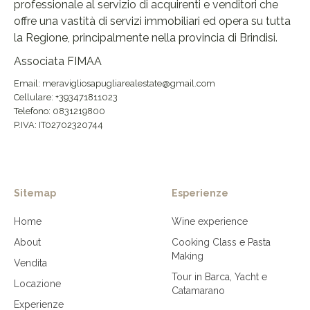
professionale al servizio di acquirenti e venditori che
offre una vastità di servizi immobiliari ed opera su tutta
la Regione, principalmente nella provincia di Brindisi.
Associata FIMAA
Email: meravigliosapugliarealestate@gmail.com
Cellulare: +393471811023
Telefono: 0831219800
P.IVA: IT02702320744
Sitemap
Esperienze
Home
Wine experience
About
Cooking Class e Pasta
Making
Vendita
Tour in Barca, Yacht e
Locazione
Catamarano
Experienze