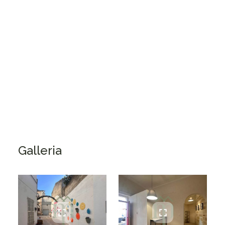
San Vito dei Normanni
Bed & Breakfast
150
m²
5
5
Piano terra
Ottimo
Galleria