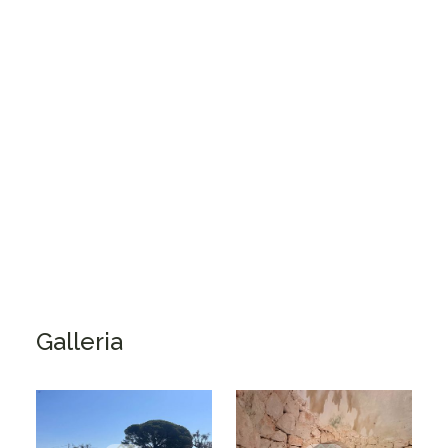
Carovigno
Casolare
68923
m²
Piano terra
Da ristrutturare
Galleria